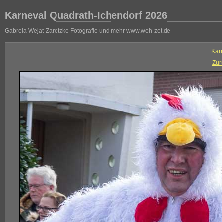
Karneval Quadrath-Ichendorf 2026
Gabrela Wejat-Zaretzke Fotografie und mehr www.weh-zet.de
Kar
Zur