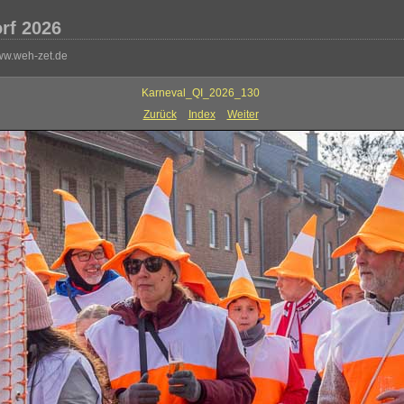
rf 2026
ww.weh-zet.de
Karneval_QI_2026_130
Zurück
Index
Weiter