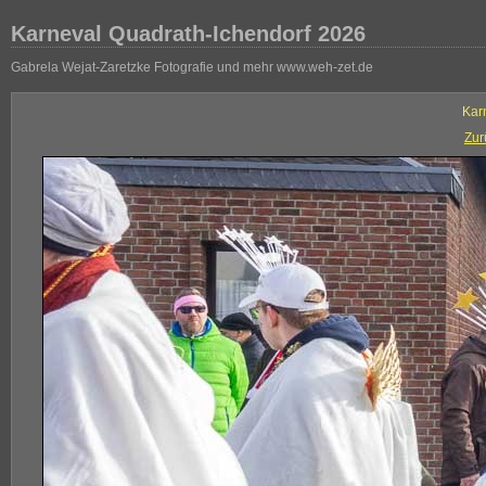
Karneval Quadrath-Ichendorf 2026
Gabrela Wejat-Zaretzke Fotografie und mehr www.weh-zet.de
Kar
Zur