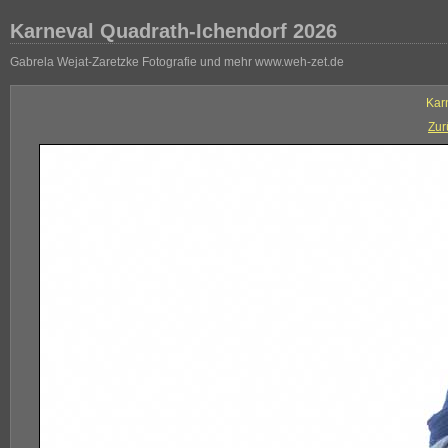
Karneval Quadrath-Ichendorf 2026
Gabrela Wejat-Zaretzke Fotografie und mehr www.weh-zet.de
Kar
Zur