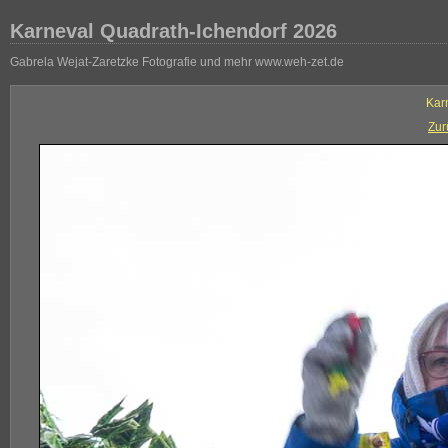
Karneval Quadrath-Ichendorf 2026
Gabrela Wejat-Zaretzke Fotografie und mehr www.weh-zet.de
Kar
Zur